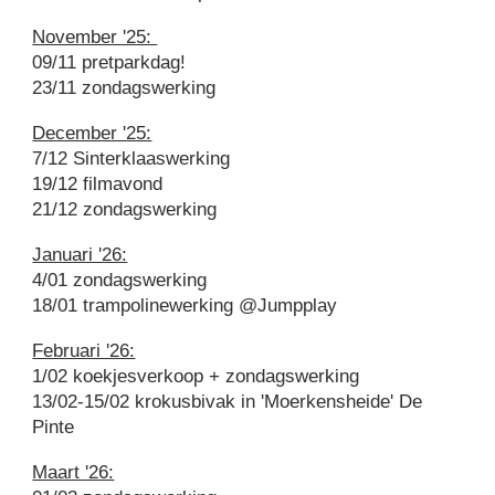
November '25:
09/11 pretparkdag!
23/11 zondagswerking
December '25:
7
/12 Sinterklaaswerking
19/12 filmavond
21/12 zondagswerking
Januari '26:
4
/01
zondagswerking
18/01 trampolinewerking @Jumpplay
Februari '26:
1
/02 koekjesverkoop + zondagswerking
13
/02-
15
/0
2
krokusbivak in 'Moerkensheide' De
Pinte
Maart '26: